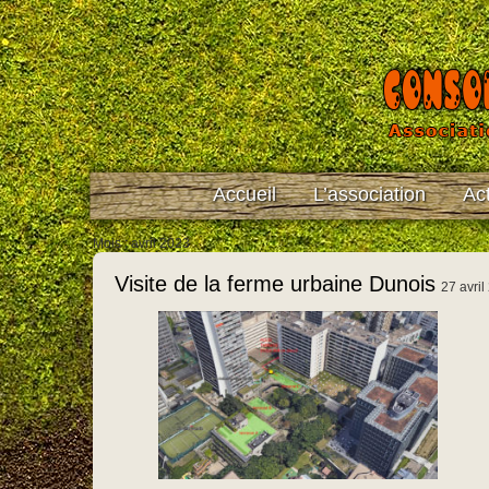
Accueil
L’association
Act
Mois : avril 2023
Visite de la ferme urbaine Dunois
27 avril