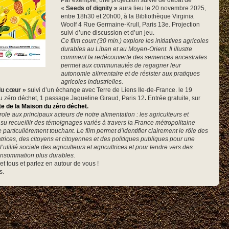
Par exemple, une projection suivie de débat de
«
Seeds of dignity »
aura lieu le 20 novembre 2025,
entre 18h30 et 20h00, à la Bibliothèque Virginia
Woolf 4 Rue Germaine-Krull, Paris 13e. Projection
suivi d’une discussion et d’un jeu.
Ce film court (30 min.) explore les initiatives agricoles
durables au Liban et au Moyen-Orient. Il illustre
comment la redécouverte des semences ancestrales
permet aux communautés de regagner leur
autonomie alimentaire et de résister aux pratiques
agricoles industrielles.
du cœur »
suivi d’un échange avec Terre de Liens Ile-de-France. le 19
 zéro déchet, 1 passage Jaqueline Giraud, Paris 12
.
Entrée gratuite, sur
ite de la Maison du zéro déchet
.
le aux principaux acteurs de notre alimentation : les agriculteurs et
 su recueillir des témoignages variés à travers la France métropolitaine
particulièrement touchant. Le film permet d’identifier clairement le rôle des
ces, des citoyens et citoyennes et des politiques publiques pour une
utilité sociale des agriculteurs et agricultrices et pour tendre vers des
onsommation plus durables.
 et tous et parlez en autour de vous !
s.