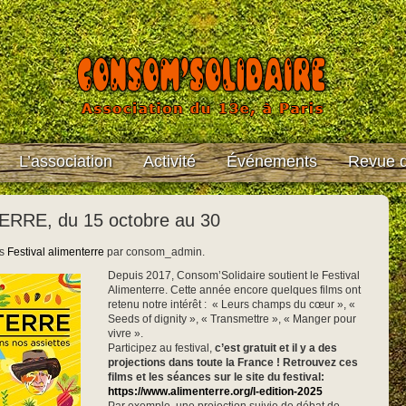
L’association
Activité
Événements
Revue d
ERRE, du 15 octobre au 30
ns
Festival alimenterre
par consom_admin.
Depuis 2017, Consom’Solidaire soutient le Festival
Alimenterre. Cette année encore quelques films ont
retenu notre intérêt : « Leurs champs du cœur », «
Seeds of dignity », « Transmettre », « Manger pour
vivre ».
Participez au festival,
c’est gratuit et il y a des
projections dans toute la France ! Retrouvez ces
films et les séances
sur le site du festival:
https://www.alimenterre.org/l-edition-2025