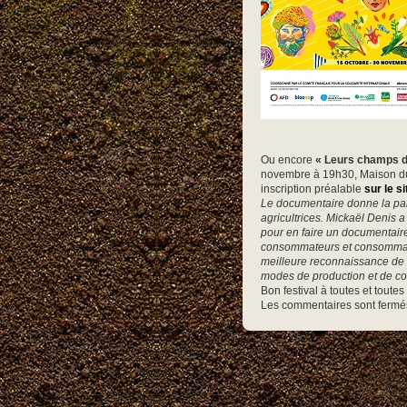
Ou encore
« Leurs champs 
novembre à 19h30, Maison du
inscription préalable
sur le s
Le documentaire donne la paro
agricultrices. Mickaël Denis a
pour en faire un documentaire 
consommateurs et consommatri
meilleure reconnaissance de l’
modes de production et de c
Bon festival à toutes et toutes
Les commentaires sont fermé