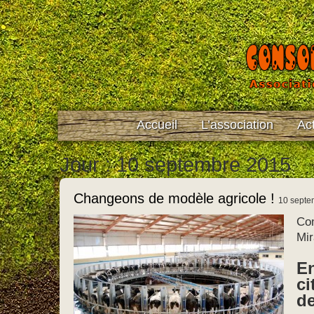
Accueil
L’association
Act
Jour : 10 septembre 2015
Changeons de modèle agricole !
10 septe
Co
Mi
En
ci
de