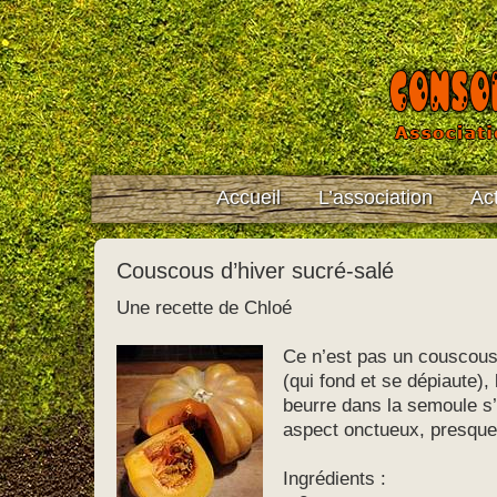
Accueil
L’association
Act
Couscous d’hiver sucré-salé
Une recette de Chloé
Ce n’est pas
un couscous 
(qui fond et se dépiaute), 
beurre dans la semoule s’
aspect onctueux, presqu
Ingrédients :