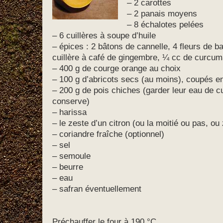
– 2 carottes
– 2 panais moyens
– 8 échalotes pelées
– 6 cuillères à soupe d’huile
– épices : 2 bâtons de cannelle, 4 fleurs de ba
cuillère à café de gingembre, ¼ cc de curcum
– 400 g de courge orange au choix
– 100 g d’abricots secs (au moins), coupés 
– 200 g de pois chiches (garder leur eau de cu
conserve)
– harissa
– le zeste d’un citron (ou la moitié ou pas, ou
– coriandre fraîche (optionnel)
– sel
– semoule
– beurre
– eau
– safran éventuellement
Préchauffer le four à 190 °C.