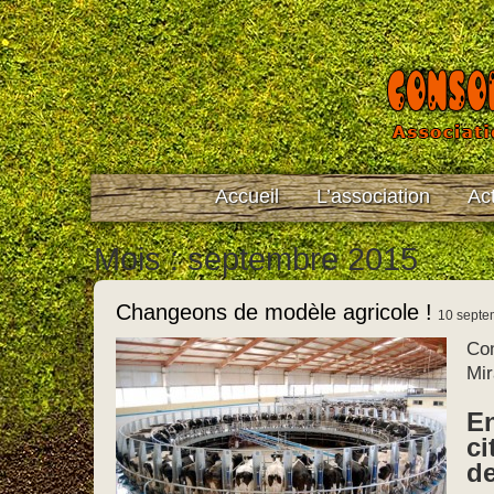
Accueil
L’association
Act
Mois : septembre 2015
Changeons de modèle agricole !
10 septe
Co
Mi
En
ci
de