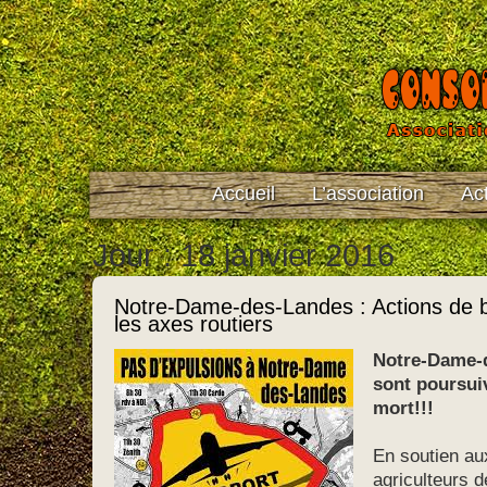
Accueil
L’association
Act
Jour : 18 janvier 2016
Notre-Dame-des-Landes : Actions de 
les axes routiers
Notre-Dame-d
sont poursuiv
mort!!!
En soutien au
agriculteurs 