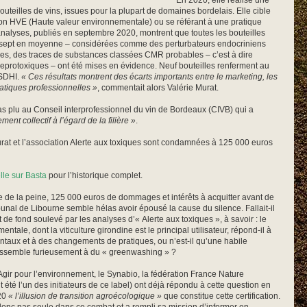
En 2020, elle réalise une
teilles de vins, issues pour la plupart de domaines bordelais. Elle cible
cation HVE (Haute valeur environnementale) ou se référant à une pratique
analyses, publiés en septembre 2020, montrent que toutes les bouteilles
 sept en moyenne – considérées comme des perturbateurs endocriniens
les, des traces de substances classées CMR probables – c’est à dire
eprotoxiques – ont été mises en évidence. Neuf bouteilles renferment au
 SDHI.
« Ces résultats montrent des écarts importants entre le marketing, les
ratiques professionnelles »
, commentait alors Valérie Murat.
s plu au Conseil interprofessionnel du vin de Bordeaux (CIVB) qui a
ment collectif à l’égard de la filière »
.
urat et l’association Alerte aux toxiques sont condamnées à 125 000 euros
lle sur Basta
pour l’historique complet.
e de la peine, 125 000 euros de dommages et intérêts à acquitter avant de
ribunal de Libourne semble hélas avoir épousé la cause du silence. Fallait-il
t de fond soulevé par les analyses d’« Alerte aux toxiques », à savoir : le
tale, dont la viticulture girondine est le principal utilisateur, répond-il à
ntaux et à des changements de pratiques, ou n’est-il qu’une habile
essemble furieusement à du « greenwashing » ?
gir pour l’environnement, le Synabio, la fédération France Nature
été l’un des initiateurs de ce label) ont déjà répondu à cette question en
20
« l’illusion de transition agroécologique »
que constitue cette certification.