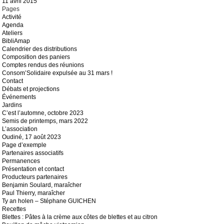
11 avril 2015
Pages
Activité
Agenda
Ateliers
BibliAmap
Calendrier des distributions
Composition des paniers
Comptes rendus des réunions
Consom’Solidaire expulsée au 31 mars !
Contact
Débats et projections
Événements
Jardins
C’est l’automne, octobre 2023
Semis de printemps, mars 2022
L’association
Oudiné, 17 août 2023
Page d’exemple
Partenaires associatifs
Permanences
Présentation et contact
Producteurs partenaires
Benjamin Soulard, maraîcher
Paul Thierry, maraîcher
Ty an holen – Stéphane GUICHEN
Recettes
Blettes : Pâtes à la crème aux côtes de blettes et au citron