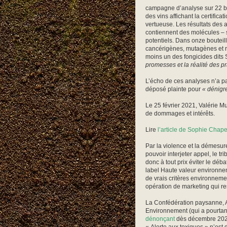
campagne d’analyse sur 22 bou
des vins affichant la certifi
vertueuse. Les résultats des 
contiennent des molécules –
potentiels. Dans onze bouteil
cancérigènes, mutagènes et r
moins un des fongicides dits
promesses et la réalité des p
L’écho de ces analyses n’a pa
déposé plainte pour
« dénigre
Le 25 février 2021, Valérie M
de dommages et intérêts.
Lire
l’article de Sophie Chape
Par la violence et la démesur
pouvoir interjeter appel, le t
donc à tout prix éviter le déba
label Haute valeur environnemen
de vrais critères environneme
opération de marketing qui r
La Confédération paysanne, A
Environnement (qui a pourtant 
dénonçant
dès décembre 20