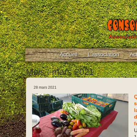
Accueil
L’association
Act
Mois : mars 2021
28 mars 2021
Q
s
l
d
f
U