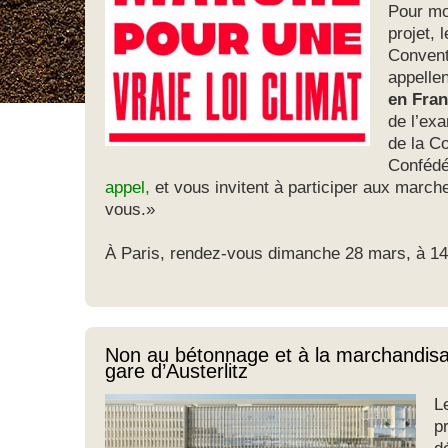
Pour mon
projet,
Convent
appellen
en Fran
de l’ex
de la C
Confédé
appel
,
et vous invitent à participer aux marc
vous.»
À Paris, rendez-vous dimanche 28 mars, à 14h
Non au bétonnage et à la marchandisat
gare d’Austerlitz
L
p