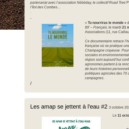
partenariat avec l’association Nébéday, le collectif Road Tree’P
l’îlot des Combes…
.
.
«
Tu nourriras le monde »
89′ – Français,
le mardi
21 
Associations (11, rue Cailla
.
Ce documentaire retrace l’hi
française où se pratique une
Champagne crayeuse. Pour c
sociales et environnementa
région sont aujourd’hui con
agronomes partent à la renco
de leurs histoires personnell
politiques agricoles des 70 
campagnes.
/
Les amap se jettent à l’eau #2
3 octobre 2
Le
11 oct