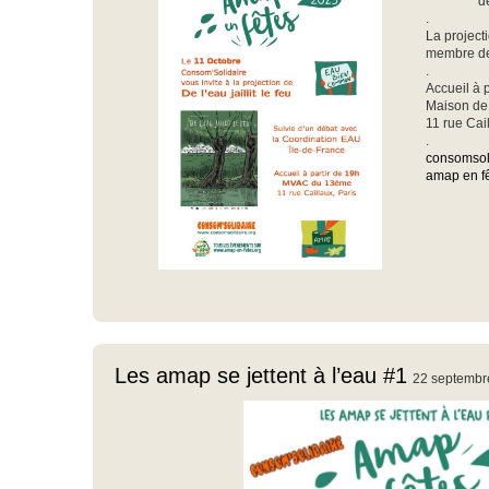
d
.
La project
membre d
.
Accueil à 
Maison de 
11 rue Cai
.
consomsol
amap en f
Les amap se jettent à l’eau #1
22 septembr