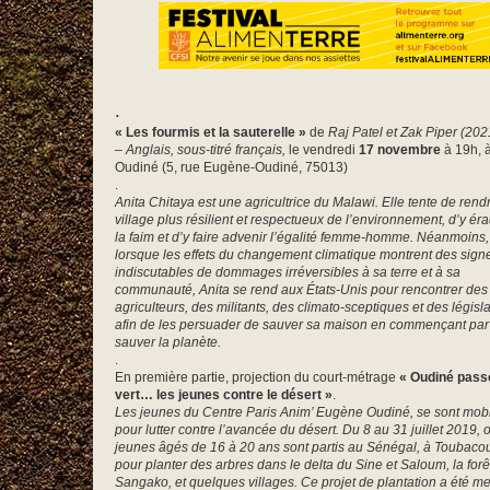
.
«
Les fourmis et la sauterelle »
de
Raj Patel et Zak Piper (202
– Anglais, sous-titré français,
le vendredi
17 novembre
à 19h, 
Oudiné (5, rue Eugène-Oudiné, 75013)
.
Anita Chitaya est une agricultrice du Malawi. Elle tente de rend
village plus résilient et respectueux de l’environnement, d’y ér
la faim et d’y faire advenir l’égalité femme-homme. Néanmoins,
lorsque les effets du changement climatique montrent des sign
indiscutables de dommages irréversibles à sa terre et à sa
communauté, Anita se rend aux États-Unis pour rencontrer des
agriculteurs, des militants, des climato-sceptiques et des législ
afin de les persuader de sauver sa maison en commençant par
sauver la planète.
.
En première partie, projection du court-métrage
« Oudiné pass
vert… les jeunes contre le désert »
.
Les jeunes du Centre Paris Anim’ Eugène Oudiné, se sont mobi
pour lutter contre l’avancée du désert. Du 8 au 31 juillet 2019, 
jeunes âgés de 16 à 20 ans sont partis au Sénégal, à Toubacou
pour planter des arbres dans le delta du Sine et Saloum, la forê
Sangako, et quelques villages. Ce projet de plantation a été m