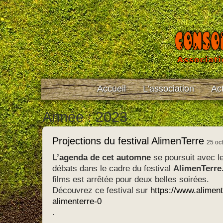
Accueil
L’association
Act
Année : 2023
Projections du festival AlimenTerre
25 oc
L’agenda de cet automne
se poursuit avec le
débats dans le cadre du festival
AlimenTerre
films est arrêtée pour deux belles soirées.
Découvrez ce festival sur
https://www.alimente
alimenterre-0
.