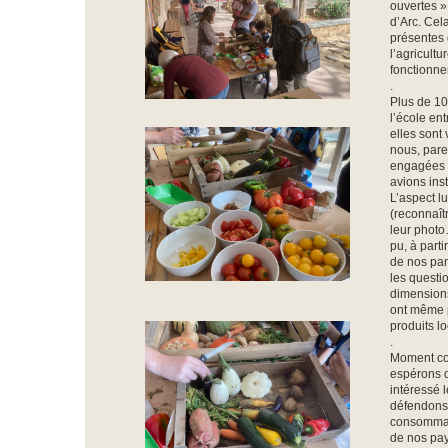
ouvertes »
d’Arc. Cel
présentes 
l’agricultu
fonctionn
.
Plus de 10
l’école ent
elles son
nous, pare
engagées 
avions ins
L’aspect l
(reconnaîtr
leur photo
pu, à parti
de nos pan
les questi
dimensions
ont même p
produits l
.
Moment con
espérons q
intéressé 
défendons
consommati
de nos pa