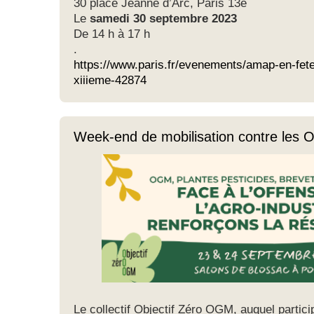
30 place Jeanne d’Arc, Paris 13e
Le
samedi 30 septembre 2023
De 14 h à 17 h
.
https://www.paris.fr/evenements/amap-en-fet
xiiieme-42874
Week-end de mobilisation contre les
Le collectif Objectif Zéro OGM, auquel partic